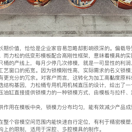
期价值，恰恰是企业家容易忽略却影响很深的。偏载导
。而力松的低变形模板配合高刚性框架，意味着模具的实
只桶的产线上，每月少停几次修模，就是一司显性的利润
艺窗口的拓宽。因为锁模刚性高，实际需求的名义锁模
”有更充分的冗余。对客户而言，这转化为加工高黏度原
选结构基因，力松桶专用机用机械直压的设计，给出了一
压油缸直接提供锁模力的一种锁模方式，由模板与拉杆、
供作用在模板中央，锁模力分布均匀，能有效减少产品成
在整个容模空间范围内能快速自行定位，有利于精密模塑
构上的限制，适用于深腔、多腔模具的制作。