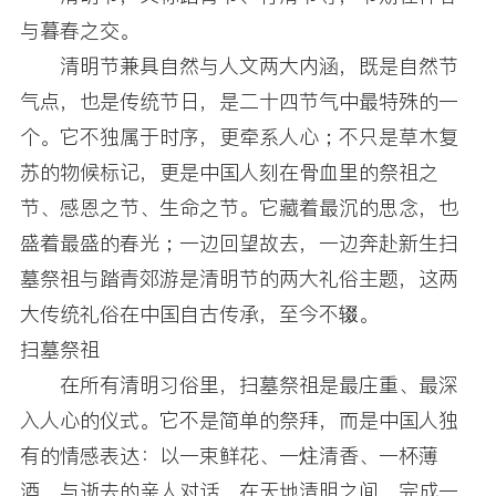
与暮春之交。
清明节兼具自然与人文两大内涵，既是自然节
气点，也是传统节日，是二十四节气中最特殊的一
个。它不独属于时序，更牵系人心；不只是草木复
苏的物候标记，更是中国人刻在骨血里的祭祖之
节、感恩之节、生命之节。它藏着最沉的思念，也
盛着最盛的春光；一边回望故去，一边奔赴新生扫
墓祭祖与踏青郊游是清明节的两大礼俗主题，这两
大传统礼俗在中国自古传承，至今不辍。
扫墓祭祖
在所有清明习俗里，扫墓祭祖是最庄重、最深
入人心的仪式。它不是简单的祭拜，而是中国人独
有的情感表达：以一束鲜花、一炷清香、一杯薄
酒，与逝去的亲人对话，在天地清明之间，完成一