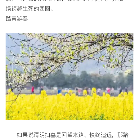
场跨越生死的团圆。
踏青游春
如果说清明扫墓是回望来路、慎终追远，那踏