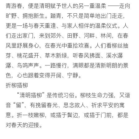
青游春，便是清明赋予世人的另一重温柔 ——走向
旷野、拥抱新生。踏青，不只是简单地出门走走，
更是一场与春天重逢、与家人相伴的温柔仪式。人
们走出家门，来到郊外、田野、河畔、林间，在春
风里舒展身心，在春光中重拾欢喜。人们看柳丝抽
芽、桃花盛开、草木新绿，听春风拂面、溪水潺
潺、鸟鸣声声。一路慢行，满眼都是清新明朗的景
色，心也跟着变得开阔、宁静。
折柳插柳
“清明插柳” 是传统习俗。柳枝生命力强，又谐
音 “留”，有挽留春光、思念故人、祈求平安的寓
意。折一枝嫩柳，或插于鬓边，或插于门前，都是
对春天的迎接。