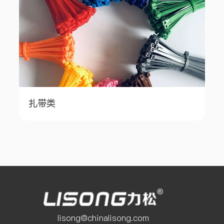
扎带类
lisong@chinalisong.com